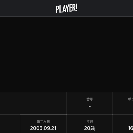
番号
ポ
-
生年月日
年齢
2005.09.21
20歳
1