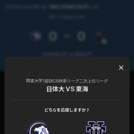
アメリカンフットボール
関東大学1部BIG8秋季リーグ
終了
12/4(日) 02:30
0
0
日本体育大学 vs 東海大学
関東大学1部BIG8秋季リーグ 二次上位リーグ
チャット
試合詳細
関東大学1部BIG8秋季リーグ二次上位リーグ
日体大 VS 東海
どちらを応援しますか？