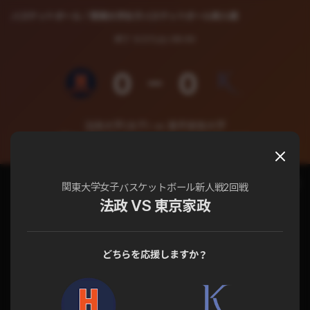
バスケットボール
関東大学女子バスケットボール新人戦
終了
5/27(土) 08:00
0
0
法政大学(女子) vs 東京家政大学
関東大学女子バスケットボール新人戦 2回戦
チャット
試合詳細
関東大学女子バスケットボール新人戦2回戦
法政 VS 東京家政
どちらを応援しますか？