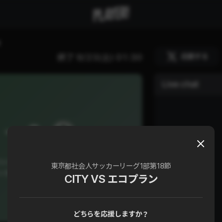
応援する
終了
9/23(土) 01:30
Live chat
0
ITY FC vs エコプラン
東京都社会人サッカーリーグ1部第18節
カーリーグ1部 第17節
CITY VS エコプラン
どちらを応援しますか？