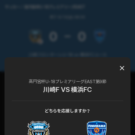
サッカー
高円宮杯U-18プレミアリーグEAST
終了
6/15(日) 08:00
0
0
川崎フロンターレU-18 vs 横浜FCユース
高円宮杯U-18プレミアリーグEAST 第9節
チャット
試合詳細
高円宮杯U-18プレミアリーグEAST第9節
川崎F VS 横浜FC
どちらを応援しますか？