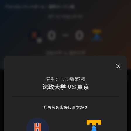
アメリカンフットボール
春季オープン戦
終了
6/15(日) 05:00
0
0
法政大学 vs 東京大学
春季オープン戦 第7戦
チャット
試合詳細
春季オープン戦第7戦
法政大学 VS 東京
どちらを応援しますか？