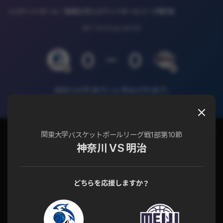
バスケットボール
関東大学バスケットボールリーグ戦1部
終了
9/27(土) 04:00
0
0
神奈川大学(男子) vs 明治大学(男子)
関東大学バスケットボールリーグ戦1部 第10節
チャット
試合詳細
関東大学バスケットボールリーグ戦1部第10節
神奈川 VS 明治
どちらを応援しますか？