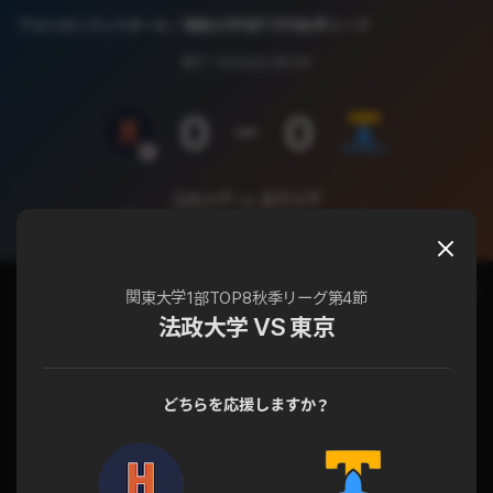
アメリカンフットボール
関東大学1部TOP8秋季リーグ
終了
10/4(土) 08:00
0
0
法政大学 vs 東京大学
関東大学1部TOP8秋季リーグ 第4節
チャット
試合詳細
関東大学1部TOP8秋季リーグ第4節
法政大学 VS 東京
どちらを応援しますか？