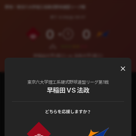
野球
東京六大学理工系硬式野球連盟リーグ戦
終了
4/28(日) 09:57
0
0
1
早稲田大学(理工) vs 法政大学(理工)
東京六大学理工系硬式野球連盟リーグ戦 第1戦
チャット
試合詳細
東京六大学理工系硬式野球連盟リーグ第1戦
早稲田 VS 法政
どちらを応援しますか？