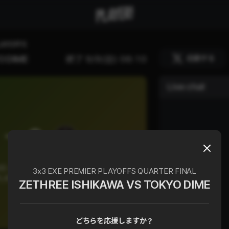
LAYOFFS
応援する
O DIME
終了
9/8(日) 06:10
Live chat
0
XE vs TOKYO DIME.EXE(男子)
3x3 EXE PREMIER PLAYOFFS QUARTER FINAL
PLAYOFFS QUARTER FINAL
ZETHREE ISHIKAWA VS TOKYO DIME
どちらを応援しますか？