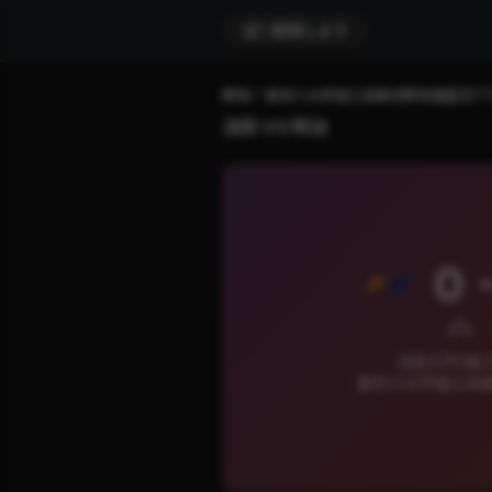
配信しよう
野球
東京六大学理工系硬式野球連盟ZET
法政 VS 明治
0
法政大学(理工)
東京六大学理工系硬