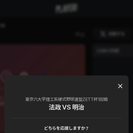
T杯
応援する
中止
Live chat
0
1
 vs 明治大学(理工)
東京六大学理工系硬式野球連盟ZETT杯1回戦
式野球連盟ZETT杯 1回戦
法政 VS 明治
どちらを応援しますか？