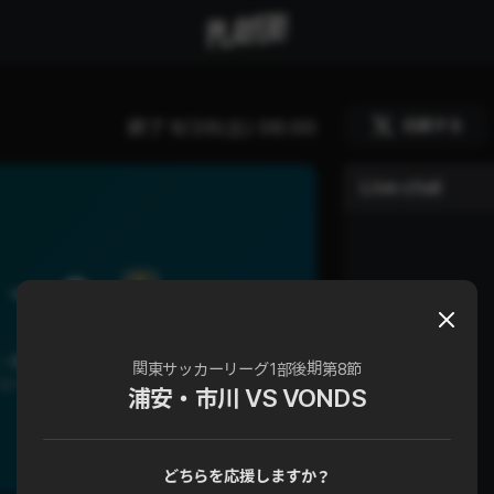
応援する
終了
9/26(土) 06:00
Live chat
0
川 vs VONDS市原FC
関東サッカーリーグ1部後期第8節
リーグ1部 後期第8節
浦安・市川 VS VONDS
どちらを応援しますか？