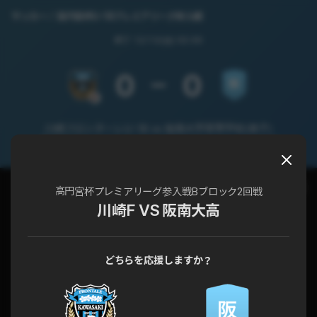
サッカー
高円宮杯U-18プレミアリーグ参入戦
終了
12/12(日) 02:00
0
0
川崎フロンターレU-18 vs 阪南大学高等学校(男子)
高円宮杯U-18プレミアリーグ参入戦 Bブロック2回戦
チャット
試合詳細
高円宮杯プレミアリーグ参入戦Bブロック2回戦
川崎F VS 阪南大高
どちらを応援しますか？