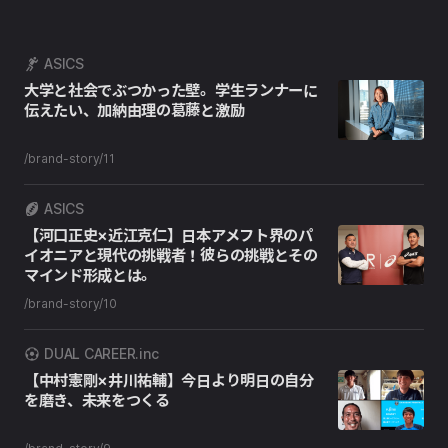
ASICS
大学と社会でぶつかった壁。学生ランナーに
伝えたい、加納由理の葛藤と激励
/brand-story/11
ASICS
【河口正史×近江克仁】日本アメフト界のパ
イオニアと現代の挑戦者！彼らの挑戦とその
マインド形成とは。
/brand-story/10
DUAL CAREER.inc
【中村憲剛×井川祐輔】今日より明日の自分
を磨き、未来をつくる